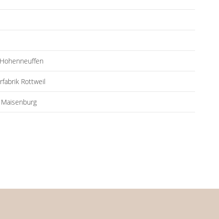
g Hohenneuffen
fabrik Rottweil
t Maisenburg