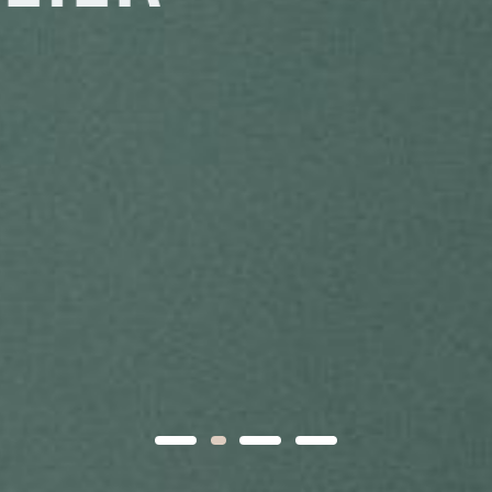
•
•
•
•