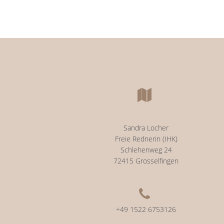
Sandra Locher
Freie Rednerin (IHK)
Schlehenweg 24
72415 Grosselfingen
+49 1522 6753126